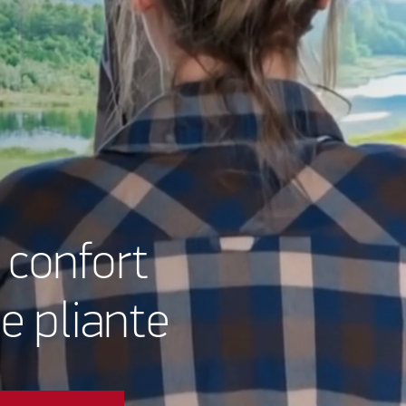
 confort
e pliante