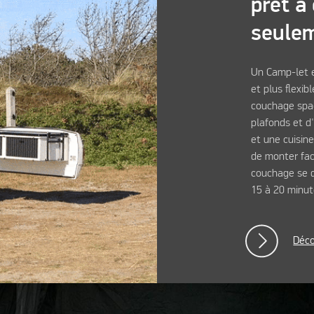
prêt à 
seule
Un Camp-let e
et plus flexib
couchage spac
plafonds et d
et une cuisin
de monter fac
couchage se 
15 à 20 minute
Déco