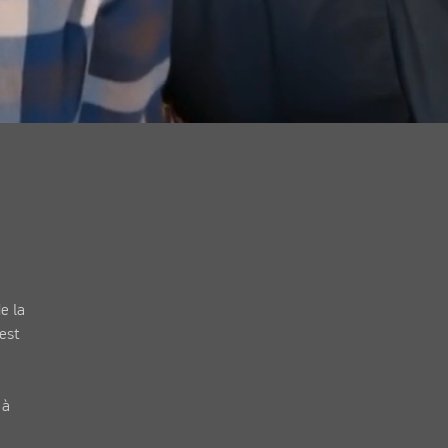
e la
'est
 à