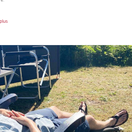
re.
 plus