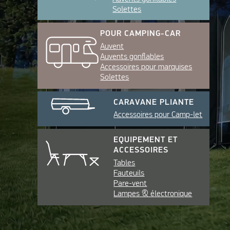
Solettes
POUR CAMPING-CAR
Auvent
Auvents gonflables
Accessoires pour marquises
Solettes
CARAVANE PLIANTE
Accessoires pour Camp-let
EQUIPEMENT ET
ACCESSOIRES
Tables
Fauteuils
Pare-vent
Lampes & électronique