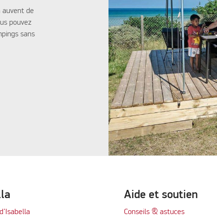
n auvent de
ous pouvez
mpings sans
lla
Aide et soutien
d’Isabella
Conseils & astuces