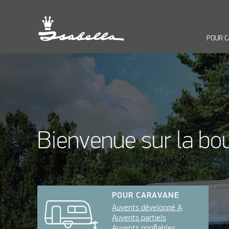
POUR 
Bienvenue sur la bou
``
POUR CARAVANE
Auvents développé A
Auvents partiels
Auvents gonflables