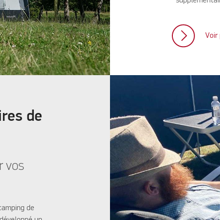
supplémentai
Voir
ires de
r vos
 camping de