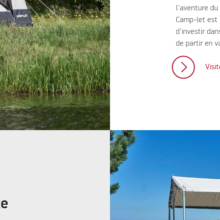
l'aventure du
Camp-let est 
d'investir da
de partir en 
Visi
xe