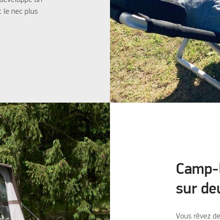
s développé un
 le nec plus
Camp-l
sur de
Vous rêvez de 