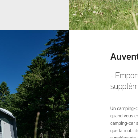
Auvent
- Emport
supplém
Un camping-ca
quand vous em
camping-car s
que la mobili