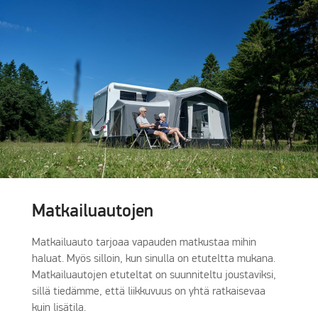
Matkailuautojen
Matkailuauto tarjoaa vapauden matkustaa mihin
haluat. Myös silloin, kun sinulla on etuteltta mukana.
Matkailuautojen etuteltat on suunniteltu joustaviksi,
sillä tiedämme, että liikkuvuus on yhtä ratkaisevaa
kuin lisätila.