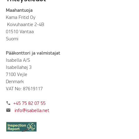
Maahantuoja
Kama Fritid Oy
Koivuhaantie 2-4B
01510 Vantaa
Suomi
Pääkonttori ja valmistajat
Isabella A/S
Isabellahøj 3
7100 Vejle
Denmark
VAT No: 87619117
phone
+45 75 82 07 55
mail
info@isabella.net