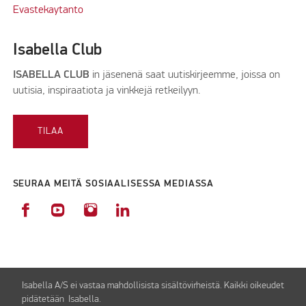
Evastekaytanto
Isabella Club
ISABELLA CLUB
in jäsenenä saat uutiskirjeemme, joissa on
uutisia, inspiraatiota ja vinkkejä retkeilyyn.
TILAA
SEURAA MEITÄ SOSIAALISESSA MEDIASSA
Isabella A/S ei vastaa mahdollisista sisältövirheistä. Kaikki oikeudet
pidätetään Isabella.