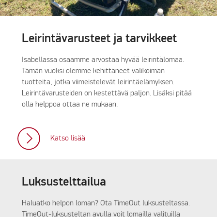
Leirintävarusteet ja tarvikkeet
Isabellassa osaamme arvostaa hyvää leirintälomaa.
Tämän vuoksi olemme kehittäneet valikoiman
tuotteita, jotka viimeistelevät leirintäelämyksen.
Leirintävarusteiden on kestettävä paljon. Lisäksi pitää
olla helppoa ottaa ne mukaan.
Katso lisää
Luksustelttailua
Haluatko helpon loman? Ota TimeOut luksusteltassa.
TimeOut-luksusteltan avulla voit lomailla valituilla