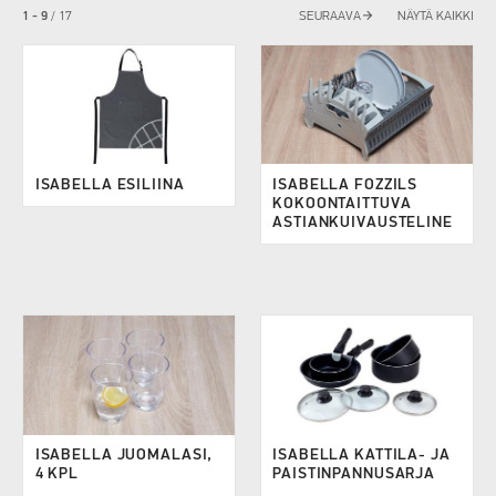
arrow_forward
1 - 9
/
17
SEURAAVA
NÄYTÄ KAIKKI
ISABELLA ESILIINA
ISABELLA FOZZILS
KOKOONTAITTUVA
ASTIANKUIVAUSTELINE
ISABELLA JUOMALASI,
ISABELLA KATTILA- JA
4 KPL
PAISTINPANNUSARJA