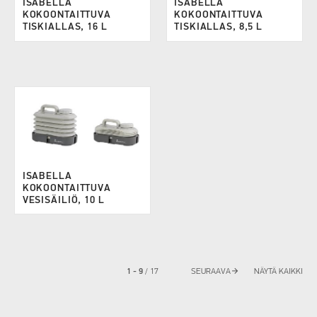
ISABELLA
ISABELLA
KOKOONTAITTUVA
KOKOONTAITTUVA
TISKIALLAS, 16 L
TISKIALLAS, 8,5 L
ISABELLA
KOKOONTAITTUVA
VESISÄILIÖ, 10 L
arrow_forward
1 - 9
/
17
SEURAAVA
NÄYTÄ KAIKKI