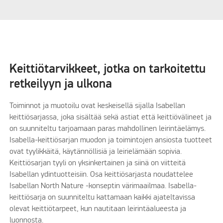
Keittiötarvikkeet, jotka on tarkoitettu
retkeilyyn ja ulkona
Toiminnot ja muotoilu ovat keskeisellä sijalla Isabellan
keittiösarjassa, joka sisältää sekä astiat että keittiövälineet ja
on suunniteltu tarjoamaan paras mahdollinen leirintäelämys.
Isabella-keittiösarjan muodon ja toimintojen ansiosta tuotteet
ovat tyylikkäitä, käytännöllisiä ja leirielämään sopivia.
Keittiösarjan tyyli on yksinkertainen ja siinä on viitteitä
Isabellan ydintuotteisiin. Osa keittiösarjasta noudattelee
Isabellan North Nature -konseptin värimaailmaa. Isabella-
keittiösarja on suunniteltu kattamaan kaikki ajateltavissa
olevat keittiötarpeet, kun nautitaan leirintäalueesta ja
luonnosta.