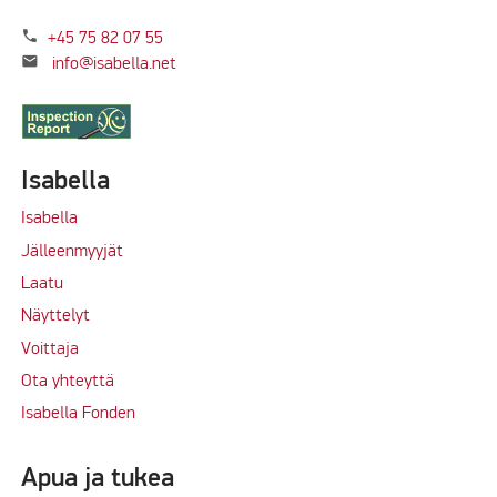
phone
+45 75 82 07 55
mail
info@isabella.net
Isabella
Isabella
Jälleenmyyjät
Laatu
Näyttelyt
Voittaja
Ota yhteyttä
Isabella Fonden
Apua ja tukea