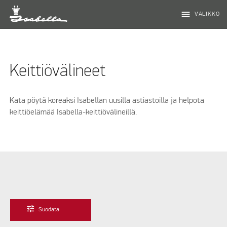
menu
VALIKKO
Keittiövälineet
Kata pöytä koreaksi Isabellan uusilla astiastoilla ja helpota
keittiöelämää Isabella-keittiövälineillä.
tune
Suodata