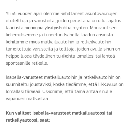
Yli 65 vuoden ajan olemme kehittäneet asuntovaunujen
etutelttoja ja varusteita, joiden perustana on ollut ajatus
laadusta pienimpiä yksityiskohtia myöten. Monivuotisen
kokemuksemme ja tunnetun Isabella-laadun ansiosta
kehitämme myös matkailuautoihin ja retkeilyautoihin
tarkoitettuja varusteita ja telttoja, joiden avulla sinun on
helppo luoda täydellinen tukikohta lomallesi tai lähteä
spontaanille retkelle.
Isabella-varusteet matkailuautoihin ja retkeilyautoihin on
suunniteltu joustaviksi, koska tiedämme, että liikkuvuus on
lomallasi tärkeää. Uskomme, että tämä antaa sinulle
vapauden matkustaa...
Kun valitset Isabella-varusteet matkailuautoosi tai
retkeilyautoosi, saat: