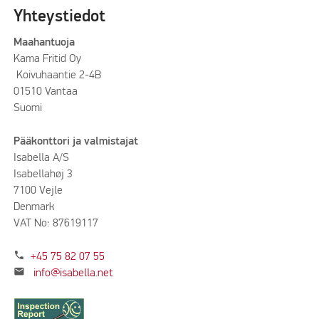
Yhteystiedot
Maahantuoja
Kama Fritid Oy
Koivuhaantie 2-4B
01510 Vantaa
Suomi
Pääkonttori ja valmistajat
Isabella A/S
Isabellahøj 3
7100 Vejle
Denmark
VAT No: 87619117
phone
+45 75 82 07 55
mail
info@isabella.net