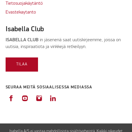
Tietosuojakäytäntö
Evastekaytanto
Isabella Club
ISABELLA CLUB
in jäsenenä saat uutiskirjeemme, joissa on
uutisia, inspiraatiota ja vinkkejä retkeilyyn.
TILAA
SEURAA MEITÄ SOSIAALISESSA MEDIASSA
Isabella A/S ei vastaa mahdollisista sisältövirheistä. Kaikki oikeudet