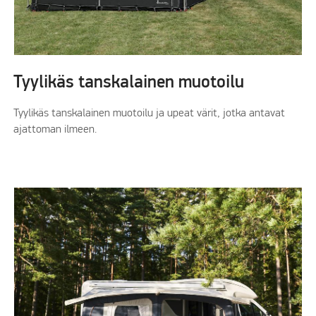
Tyylikäs tanskalainen muotoilu
Tyylikäs tanskalainen muotoilu ja upeat värit, jotka antavat
ajattoman ilmeen.