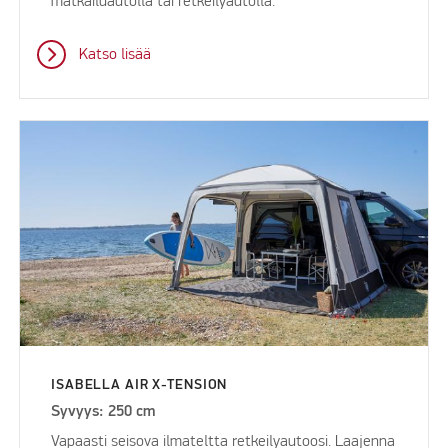
matkailuautolla tai retkeilyautolla.
Katso lisää
ISABELLA AIR X-TENSION
Syvyys: 250 cm
Vapaasti seisova ilmateltta retkeilyautoosi. Laajenna