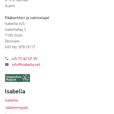
01510 Vantaa
Suomi
Pääkonttori ja valmistajat
Isabella A/S
Isabellahøj 3
7100 Vejle
Denmark
VAT No: 87619117
phone
+45 75 82 07 55
mail
info@isabella.net
Isabella
Isabella
Jälleenmyyjät