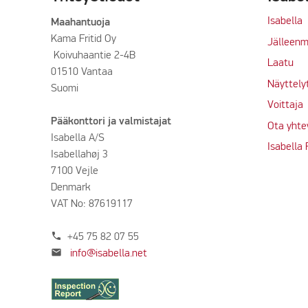
Isabella
Maahantuoja
Kama Fritid Oy
Jälleenm
Koivuhaantie 2-4B
Laatu
01510 Vantaa
Näyttely
Suomi
Voittaja
Pääkonttori ja valmistajat
Ota yhte
Isabella A/S
Isabella
Isabellahøj 3
7100 Vejle
Denmark
VAT No: 87619117
phone
+45 75 82 07 55
mail
info@isabella.net