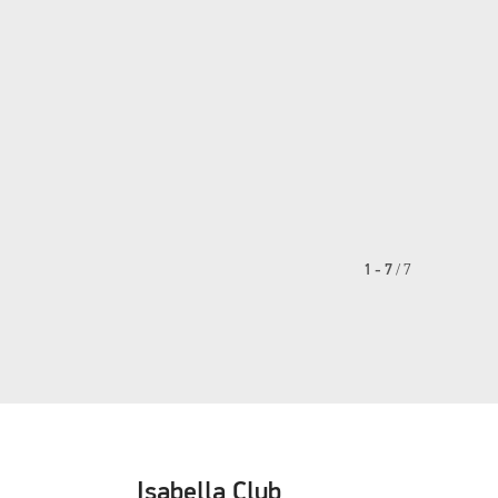
1 - 7
/
7
Isabella Club