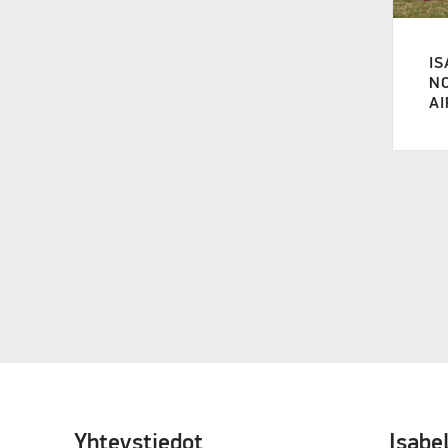
IS
NO
AI
Yhteystiedot
Isabe