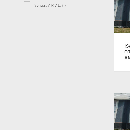
Ventura AIR Vita
(1)
IS
CO
AN