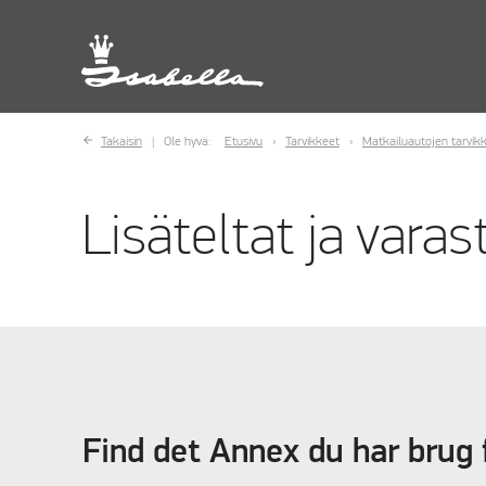
Takaisin
Ole hyvä:
Etusivu
Tarvikkeet
Matkailuautojen tarvik
Lisäteltat ja varas
Find det Annex du har brug 