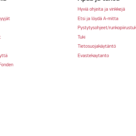
Hyviä ohjeita ja vinkkejä
yyjät
Etsi ja löydä A-mitta
Pystytysohjeet/runkopiirustu
t
Tuki
Tietosuojakäytäntö
yttä
Evastekaytanto
 Fonden