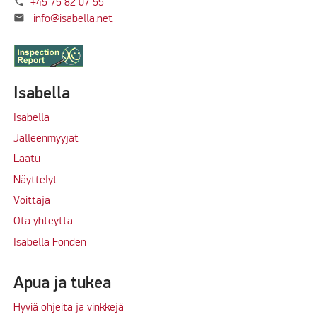
phone
+45 75 82 07 55
mail
info@isabella.net
Isabella
Isabella
Jälleenmyyjät
Laatu
Näyttelyt
Voittaja
Ota yhteyttä
Isabella Fonden
Apua ja tukea
Hyviä ohjeita ja vinkkejä