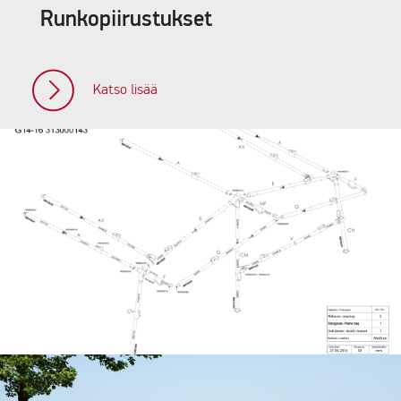
Runkopiirustukset
Katso lisää