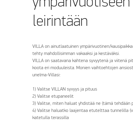
ympärivuotiseen
leirintään
VILLA on ainutlaatuinen ympärivuotinen/kausipaikka
tehty mahdollisimman vakaaksi ja kestäväksi.
VILLA on saatavana kahtena syvyytenä ja viitenä pi
koota eri moduuleista. Monien vaihtoehtojen ansios
unelma-Villasi:
1) Valitse VILLAN syvyys ja pituus
2) Valitse etupaneelit
3) Valitse, miten haluat yhdistää ne (tämä tehdään
4) Valitse haluatko laajentaa etutelttaa tunnelilla (
katetulla terassilla