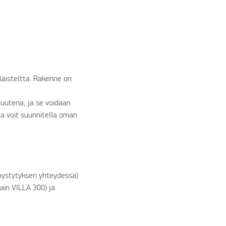
laisteltta. Rakenne on
tuutena, ja se voidaan
ta voit suunnitella oman
 pystytyksen yhteydessä)
vain VILLA 300) ja