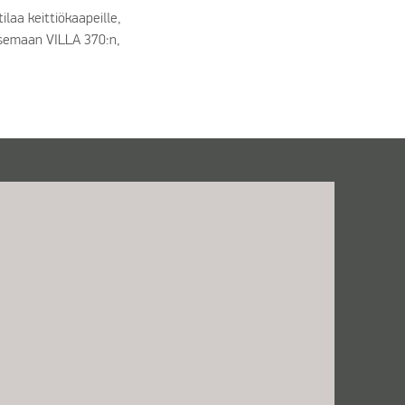
ilaa keittiökaapeille,
tsemaan VILLA 370:n,