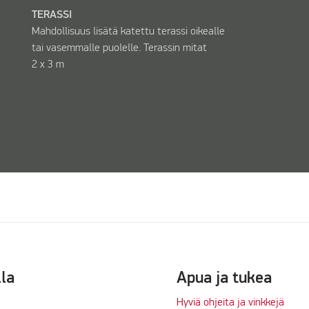
TERASSI
Mahdollisuus lisätä katettu terassi oikealle
tai vasemmalle puolelle. Terassin mitat
2 x 3 m
lla
Apua ja tukea
Hyviä ohjeita ja vinkkejä