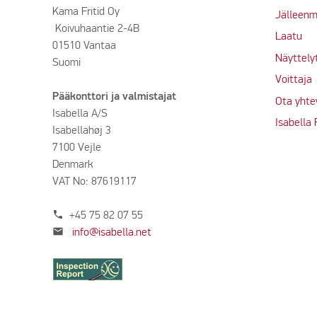
Kama Fritid Oy
Jälleenm
Koivuhaantie 2-4B
Laatu
01510 Vantaa
Näyttely
Suomi
Voittaja
Pääkonttori ja valmistajat
Ota yhte
Isabella A/S
Isabella
Isabellahøj 3
7100 Vejle
Denmark
VAT No: 87619117
phone
+45 75 82 07 55
mail
info@isabella.net