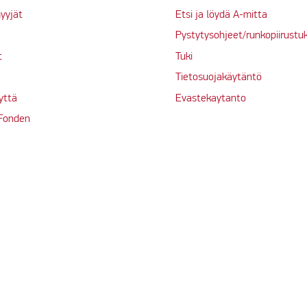
yyjät
Etsi ja löydä A-mitta
Pystytysohjeet/runkopiirustu
t
Tuki
Tietosuojakäytäntö
yttä
Evastekaytanto
 Fonden