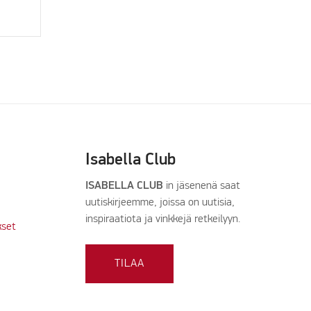
Isabella Club
ISABELLA CLUB
in jäsenenä saat
uutiskirjeemme, joissa on uutisia,
inspiraatiota ja vinkkejä retkeilyyn.
kset
TILAA