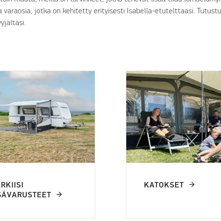
ja varaosia, jotka on kehitetty erityisesti Isabella-etutelttaasi. Tutust
yjältäsi.
RKIISI
KATOKSET
SÄVARUSTEET