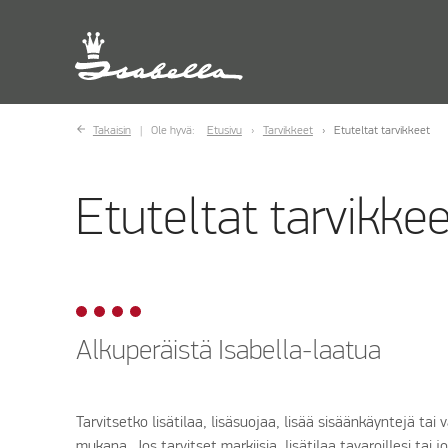
Takaisin
Ole hyvä:
Etusivu
Tarvikkeet
Etuteltat tarvikkeet
Etuteltat tarvikke
Alkuperäistä Isabella-laatua
Tarvitsetko lisätilaa, lisäsuojaa, lisää sisäänkäyntejä tai
mukana. Jos tarvitset markiisia, lisätilaa tavaroillesi tai