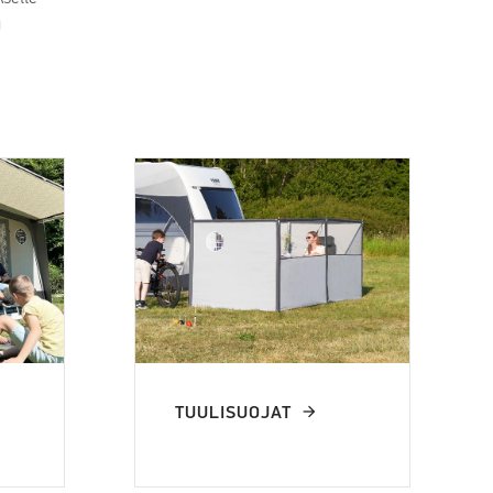
u
TUULISUOJAT