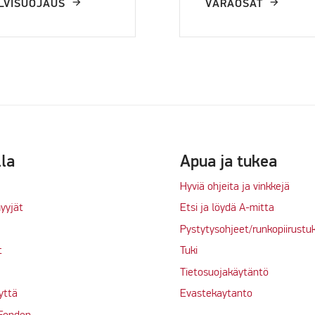
LVISUOJAUS
VARAOSAT
lla
Apua ja tukea
Hyviä ohjeita ja vinkkejä
yyjät
Etsi ja löydä A-mitta
Pystytysohjeet/runkopiirustu
t
Tuki
Tietosuojakäytäntö
yttä
Evastekaytanto