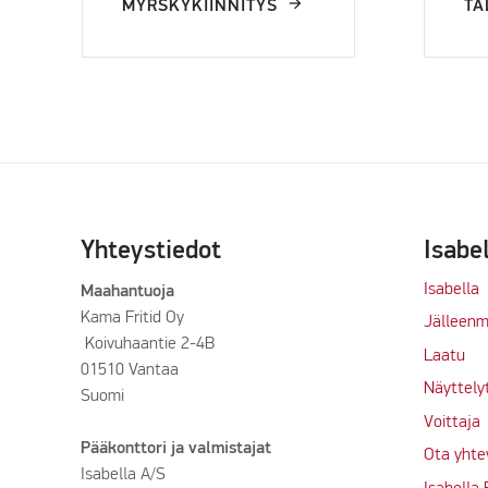
MYRSKYKIINNITYS
TA
Yhteystiedot
Isabe
Isabella
Maahantuoja
Kama Fritid Oy
Jälleenm
Koivuhaantie 2-4B
Laatu
01510 Vantaa
Näyttely
Suomi
Voittaja
Pääkonttori ja valmistajat
Ota yhte
Isabella A/S