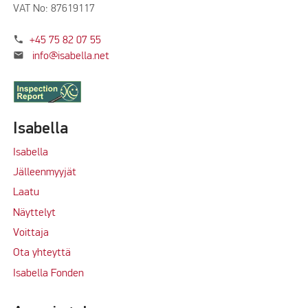
VAT No: 87619117
phone
+45 75 82 07 55
mail
info@isabella.net
Isabella
Isabella
Jälleenmyyjät
Laatu
Näyttelyt
Voittaja
Ota yhteyttä
Isabella Fonden