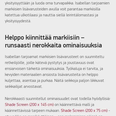
yksityisyyttään ja luoda oma turvapaikka. Isabellan tarjoamien
markiisien lisävarusteiden avulla voit parantaa markiisilla
katettua ulkotilaasi ja nauttia siellä leirintälomastasi ja
yksityisyydestä.
Helppo kiinnittää markiisiin –
runsaasti nerokkaita ominaisuuksia
Isabellan tarjoamat markiisien lisävarusteet on suunniteltu
retkeilijöille, joille kätevä pystytys ja joustavuus ovat
ensiarvoisen tärkeitä ominaisuuksia. Työkaluja ei tarvita, ja
kevyiden materiaalien ansiosta lisävarusteita on helppo
kuljettaa, asentaa ja purkaa. Näitä seikkoja paljon liikkuvat
seikkailijat arvostavat.
Nerokkaasti suunnitellut ominaisuudet ovat todella hyödyllisiä:
Shade Screen (200 x 145 cm)
on käännettävä malli ja
käännettävissä tarpeen mukaan.
Shade Screen (200 x 75 cm)
-