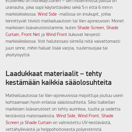
etuverkko on monikäyttöinen – sen molemmissa päissä on
uranauha, joka sopii käytettäväksi sekä 5:n että 6 mm:n
markiisikiskossa.
Wind Side
-mallissa on imukupit, jotka
kiinnittyvät tiiviisti matkailuautoon tai Van-ajoneuvoon. Monet
markiisien lisävarusteistamme, kuten
Shade Screen
,
Shade
Curtain
,
Front Net
ja
Wind Front
liukuvat kevyesti
markiisikiskossa. Voit halutessasi siirrellä niitä vaivattomasti
juuri sinne, mihin haluat lisää varjoa, tuulensuojaa tai
yksityisyyttä.
Laadukkaat materiaalit – tehty
kestämään kaikkia sääolosuhteita
Matkailuautossa tai Van-ajoneuvossa majoittuja joutuu usein
kohtaamaan hyvin erilaisia sääolosuhteita. Siksi Isabellan
markiisien lisävarusteet on tehty aurinkoa, tuulta ja sadetta
kestävistä materiaaleista.
Wind Side
,
Wind Front
,
Shade
Screen
ja
Shade Curtain
on valmistettu UV-kestävästä,
vettähylkivästä ja helppohoitoisesta polyesteristä.