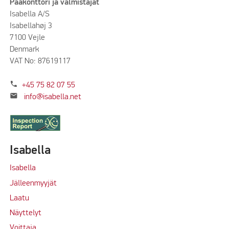
Pääkonttori ja valmistajat
Isabella A/S
Isabellahøj 3
7100 Vejle
Denmark
VAT No: 87619117
phone
+45 75 82 07 55
mail
info@isabella.net
Isabella
Isabella
Jälleenmyyjät
Laatu
Näyttelyt
Voittaja