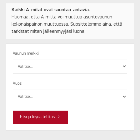
Kaikki A-mitat ovat suuntaa-antavia.
Huomaa, että A-mitta voi muuttua asuntovaunun
kokonaispainon muuttuessa. Suosittelemme aina, että
tarkistat mitan jälleenmyyjäsi luona.
Vaunun merkki
Vuosi
keyboard_arrow_right
Etsi ja löydä telttasi