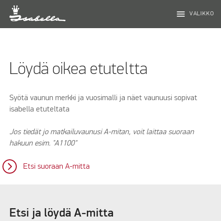
menu
VALIKKO
Löydä oikea etuteltta
Syötä vaunun merkki ja vuosimalli ja näet vaunuusi sopivat
isabella etuteltata
Jos tiedät jo matkailuvaunusi A-mitan, voit laittaa suoraan
hakuun esim. "A1100"
Etsi suoraan A-mitta
Etsi ja löydä A-mitta