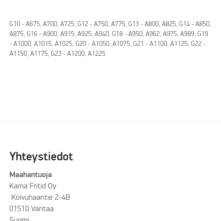
G10 - A675, A700, A725, G12 - A750, A775, G13 - A800, A825, G14 - A850,
A875, G16 - A900, A915, A925, A940, G18 - A950, A962, A975, A989, G19
- A1000, A1015, A1025, G20 - A1050, A1075, G21 - A1100, A1125, G22 -
A1150, A1175, G23 - A1200, A1225
Yhteystiedot
Maahantuoja
Kama Fritid Oy
Koivuhaantie 2-4B
01510 Vantaa
Suomi