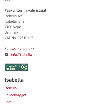
Pääkonttori ja valmistajat
Isabella A/S
Isabellahøj 3
7100 Vejle
Denmark
VAT No: 87619117
phone
+45 75 82 07 55
mail
info@isabella.net
Isabella
Isabella
Jälleenmyyjät
Laatu