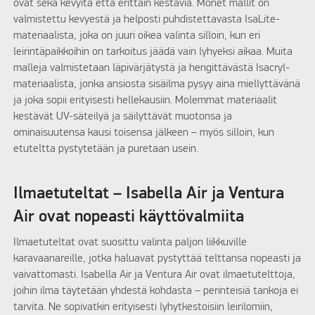
ovat sekä kevyitä että erittäin kestäviä. Monet mallit on
valmistettu kevyestä ja helposti puhdistettavasta IsaLite-
materiaalista, joka on juuri oikea valinta silloin, kun eri
leirintäpaikkoihin on tarkoitus jäädä vain lyhyeksi aikaa. Muita
malleja valmistetaan läpivärjätystä ja hengittävästä Isacryl-
materiaalista, jonka ansiosta sisäilma pysyy aina miellyttävänä
ja joka sopii erityisesti hellekausiin. Molemmat materiaalit
kestävät UV-säteilyä ja säilyttävät muotonsa ja
ominaisuutensa kausi toisensa jälkeen – myös silloin, kun
etuteltta pystytetään ja puretaan usein.
Ilmaetuteltat – Isabella Air ja Ventura
Air ovat nopeasti käyttövalmiita
Ilmaetuteltat ovat suosittu valinta paljon liikkuville
karavaanareille, jotka haluavat pystyttää telttansa nopeasti ja
vaivattomasti. Isabella Air ja Ventura Air ovat ilmaetutelttoja,
joihin ilma täytetään yhdestä kohdasta – perinteisiä tankoja ei
tarvita. Ne sopivatkin erityisesti lyhytkestoisiin leirilomiin,