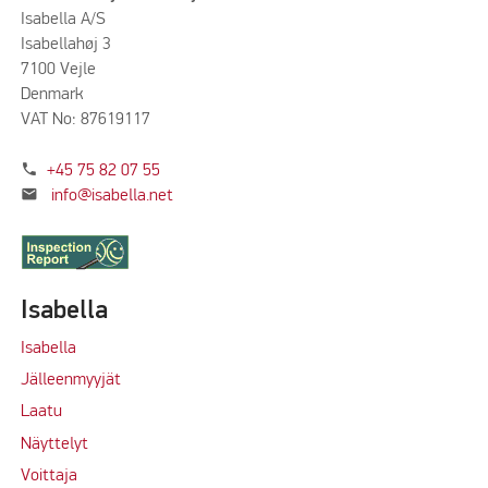
Isabella A/S
Isabellahøj 3
7100 Vejle
Denmark
VAT No: 87619117
phone
+45 75 82 07 55
mail
info@isabella.net
Isabella
Isabella
Jälleenmyyjät
Laatu
Näyttelyt
Voittaja