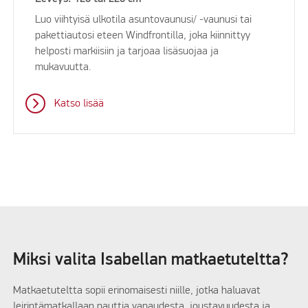
Luo viihtyisä ulkotila asuntovaunusi/ -vaunusi tai
pakettiautosi eteen Windfrontilla, joka kiinnittyy
helposti markiisiin ja tarjoaa lisäsuojaa ja
mukavuutta.
Katso lisää
Miksi valita Isabellan matkaetuteltta?
Matkaetuteltta sopii erinomaisesti niille, jotka haluavat
leirintämatkallaan nauttia vapaudesta, joustavuudesta ja