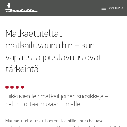
menu
VALIKKO
Matkaetuteltat
matkailuvaunuihin – kun
vapaus ja joustavuus ovat
tärkeintä
Liikkuvien leirimatkailijoiden suosikkeja –
helppo ottaa mukaan lomalle
Matkaetuteltat ovat ihanteellisia niille, jotka haluavat