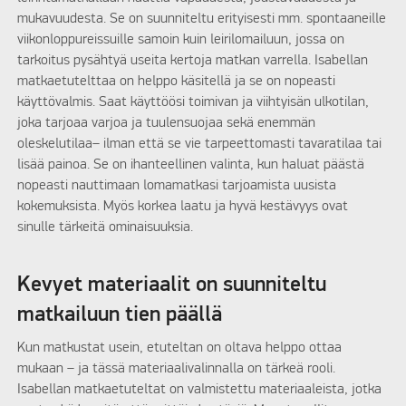
mukavuudesta. Se on suunniteltu erityisesti mm. spontaaneille
viikonloppureissuille samoin kuin leirilomailuun, jossa on
tarkoitus pysähtyä useita kertoja matkan varrella. Isabellan
matkaetutelttaa on helppo käsitellä ja se on nopeasti
käyttövalmis. Saat käyttöösi toimivan ja viihtyisän ulkotilan,
joka tarjoaa varjoa ja tuulensuojaa sekä enemmän
oleskelutilaa– ilman että se vie tarpeettomasti tavaratilaa tai
lisää painoa. Se on ihanteellinen valinta, kun haluat päästä
nopeasti nauttimaan lomamatkasi tarjoamista uusista
kokemuksista. Myös korkea laatu ja hyvä kestävyys ovat
sinulle tärkeitä ominaisuuksia.
Kevyet materiaalit on suunniteltu
matkailuun tien päällä
Kun matkustat usein, etuteltan on oltava helppo ottaa
mukaan – ja tässä materiaalivalinnalla on tärkeä rooli.
Isabellan matkaetuteltat on valmistettu materiaaleista, jotka