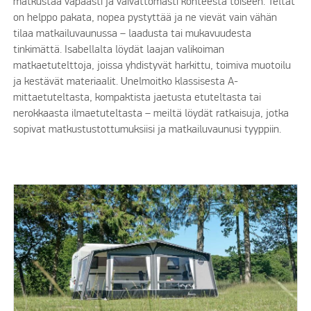
matkustaa vapaasti ja vaivattomasti kohteesta toiseen. Teltat
on helppo pakata, nopea pystyttää ja ne vievät vain vähän
tilaa matkailuvaunussa – laadusta tai mukavuudesta
tinkimättä. Isabellalta löydät laajan valikoiman
matkaetutelttoja, joissa yhdistyvät harkittu, toimiva muotoilu
ja kestävät materiaalit. Unelmoitko klassisesta A-
mittaetuteltasta, kompaktista jaetusta etuteltasta tai
nerokkaasta ilmaetuteltasta – meiltä löydät ratkaisuja, jotka
sopivat matkustustottumuksiisi ja matkailuvaunusi tyyppiin.