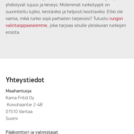
yhdistyvät lujuus ja keveys. Molemmat runkotyypit on
suunniteltu lujiksi, kestäviksi ja helposti koottaviksi. Etkö ole
varma, mikä runko sopii parhaiten tarpeisiisi? Tutustu
rungon
valintaoppaaseemme
, joka tarjoaa sinulle yleiskuvan runkojen
eroista.
Yhteystiedot
Maahantuoja
Kama Fritid Oy
Koivuhaantie 2-4B
01510 Vantaa
Suomi
Pääkonttori ja valmistajat