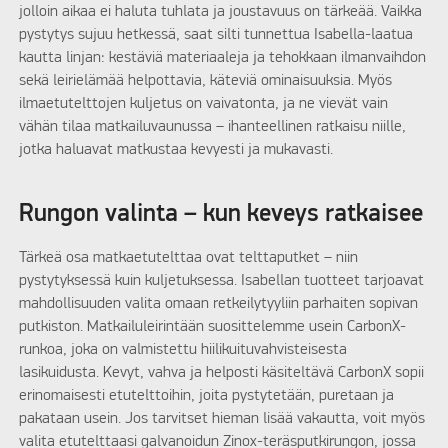
jolloin aikaa ei haluta tuhlata ja joustavuus on tärkeää. Vaikka
pystytys sujuu hetkessä, saat silti tunnettua Isabella-laatua
kautta linjan: kestäviä materiaaleja ja tehokkaan ilmanvaihdon
sekä leirielämää helpottavia, käteviä ominaisuuksia. Myös
ilmaetutelttojen kuljetus on vaivatonta, ja ne vievät vain
vähän tilaa matkailuvaunussa – ihanteellinen ratkaisu niille,
jotka haluavat matkustaa kevyesti ja mukavasti.
Rungon valinta – kun keveys ratkaisee
Tärkeä osa matkaetutelttaa ovat telttaputket – niin
pystytyksessä kuin kuljetuksessa. Isabellan tuotteet tarjoavat
mahdollisuuden valita omaan retkeilytyyliin parhaiten sopivan
putkiston. Matkailuleirintään suosittelemme usein CarbonX-
runkoa, joka on valmistettu hiilikuituvahvisteisesta
lasikuidusta. Kevyt, vahva ja helposti käsiteltävä CarbonX sopii
erinomaisesti etutelttoihin, joita pystytetään, puretaan ja
pakataan usein. Jos tarvitset hieman lisää vakautta, voit myös
valita etutelttaasi galvanoidun Zinox-teräsputkirungon, jossa