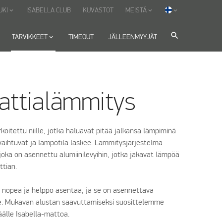
UKI
ISABELLA CLUB
KUVASTOT
MEISTÄ
keyboard_arrow_down
keyboard_arrow_down
keyboard_arrow_down
search
TARVIKKEET
keyboard_arrow_down
TIMEOUT
JÄLLEENMYYJÄT
lattialämmitys
koitettu niille, jotka haluavat pitää jalkansa lämpiminä
vaihtuvat ja lämpötila laskee. Lämmitysjärjestelmä
oka on asennettu alumiinilevyihin, jotka jakavat lämpöä
lattian.
 nopea ja helppo asentaa, ja se on asennettava
lle. Mukavan alustan saavuttamiseksi suosittelemme
äälle Isabella-mattoa.