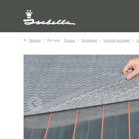
Takaisin
Ole hyvä:
Etusivu
Tarvikkeet
Leirintä varusteet
L