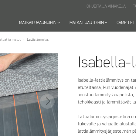
OHJEITA JA VINKKEJÄ
T
MATKAILUVAUNUIHIN
keyboard_arrow_down
MATKAILUAUTOIHIN
keyboard_arrow_down
CAMP-LET
attiat ja matot
Lattialämmitys
Isabella-
Isabella-lattialämmitys on tar
etuteltassa, kun vuodenajat 
koostuu lämmityskaapelista, j
tehokkaasti ja lämmittävät 
Lattialämmitysjärjestelmä on
tukevalle ja vakaalle alusta
lattialämmitysjärjestelmän p