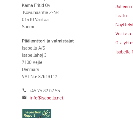
Kama Fritid Oy
Jälleenm
Koivuhaantie 2-4B
Laatu
01510 Vantaa
Näyttely
Suomi
Voittaja
Pääkonttori ja valmistajat
Ota yhte
Isabella A/S
Isabella
Isabellahøj 3
7100 Vejle
Denmark
VAT No: 87619117
phone
+45 75 82 07 55
mail
info@isabella.net