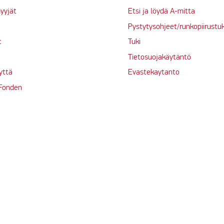
yyjät
Etsi ja löydä A-mitta
Pystytysohjeet/runkopiirustu
t
Tuki
Tietosuojakäytäntö
yttä
Evastekaytanto
 Fonden