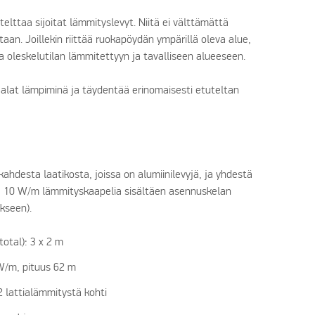
elttaa sijoitat lämmityslevyt. Niitä ei välttämättä
aan. Joillekin riittää ruokapöydän ympärillä oleva alue,
a oleskelutilan lämmitettyyn ja tavalliseen alueeseen.
 jalat lämpiminä ja täydentää erinomaisesti etuteltan
ahdesta laatikosta, joissa on alumiinilevyjä, ja yhdestä
iä 10 W/m lämmityskaapelia sisältäen asennuskelan
kseen).
total): 3 x 2 m
W/m, pituus 62 m
 lattialämmitystä kohti