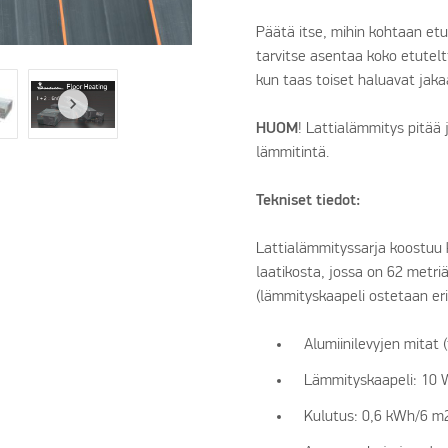
Päätä itse, mihin kohtaan etut
tarvitse asentaa koko etuteltt
kun taas toiset haluavat jaka
HUOM
! Lattialämmitys pitää
lämmitintä.
Tekniset tiedot:
Lattialämmityssarja koostuu k
laatikosta, jossa on 62 metr
(lämmityskaapeli ostetaan eri
Alumiinilevyjen mitat (
Lämmityskaapeli: 10 
Kulutus: 0,6 kWh/6 m2