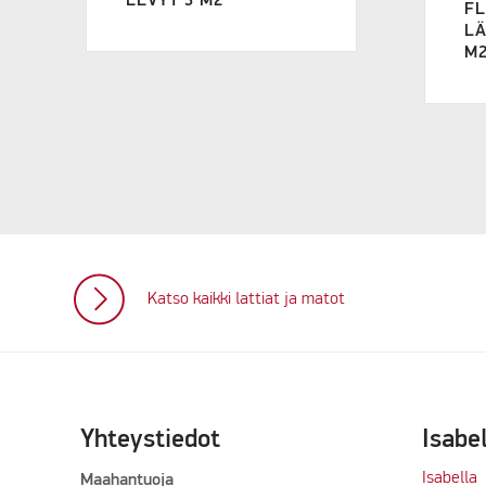
LEVYT 3 M2
FL
LÄ
M
Katso kaikki lattiat ja matot
Yhteystiedot
Isabe
Isabella
Maahantuoja