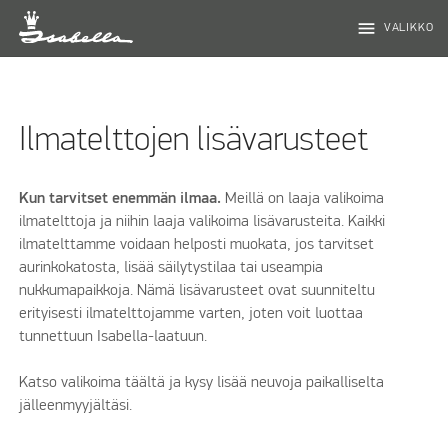
menu
VALIKKO
Ilmatelttojen lisävarusteet
Kun tarvitset enemmän ilmaa.
Meillä on laaja valikoima
ilmatelttoja ja niihin laaja valikoima lisävarusteita. Kaikki
ilmatelttamme voidaan helposti muokata, jos tarvitset
aurinkokatosta, lisää säilytystilaa tai useampia
nukkumapaikkoja. Nämä lisävarusteet ovat suunniteltu
erityisesti ilmatelttojamme varten, joten voit luottaa
tunnettuun Isabella-laatuun.
Katso valikoima täältä ja kysy lisää neuvoja paikalliselta
jälleenmyyjältäsi.