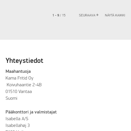
arrow_forward
1 - 9
/
15
SEURAAVA
NÄYTÄ KAIKKI
Yhteystiedot
Maahantuoja
Kama Fritid Oy
Koivuhaantie 2-4B
01510 Vantaa
Suomi
Pääkonttori ja valmistajat
Isabella A/S
Isabellahøj 3