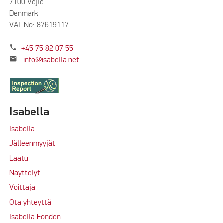
7100 Vejle
Denmark
VAT No: 87619117
phone
+45 75 82 07 55
mail
info@isabella.net
Isabella
Isabella
Jälleenmyyjät
Laatu
Näyttelyt
Voittaja
Ota yhteyttä
Isabella Fonden