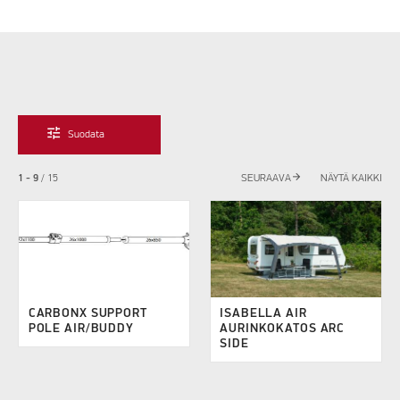
tune
Suodata
arrow_forward
1 - 9
/
15
SEURAAVA
NÄYTÄ KAIKKI
CARBONX SUPPORT
ISABELLA AIR
POLE AIR/BUDDY
AURINKOKATOS ARC
SIDE