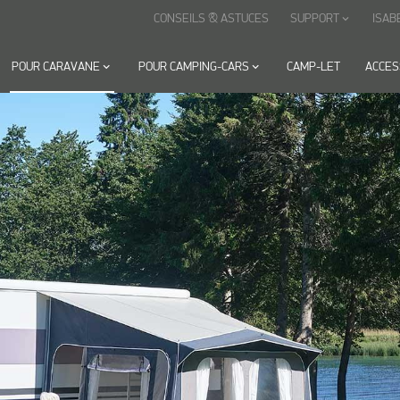
CONSEILS & ASTUCES
SUPPORT
ISAB
keyboard_arrow_down
POUR CARAVANE
keyboard_arrow_down
POUR CAMPING-CARS
keyboard_arrow_down
CAMP-LET
ACCES