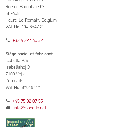
Camping Distribution
Rue de Baronhaie 63
BE-468
Heure-Le-Romain, Belgium
VAT No. 194 6547 23
phone
+32 4 227 46 32
Siège social et fabricant
Isabella A/S
Isabellahøj 3
7100 Vejle
Denmark
VAT No: 87619117
phone
+45 75 82 07 55
mail
info@isabella.net