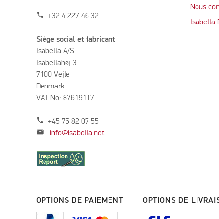
Nous con
phone
+32 4 227 46 32
Isabella
Siège social et fabricant
Isabella A/S
Isabellahøj 3
7100 Vejle
Denmark
VAT No: 87619117
phone
+45 75 82 07 55
mail
info@isabella.net
OPTIONS DE PAIEMENT
OPTIONS DE LIVRAI