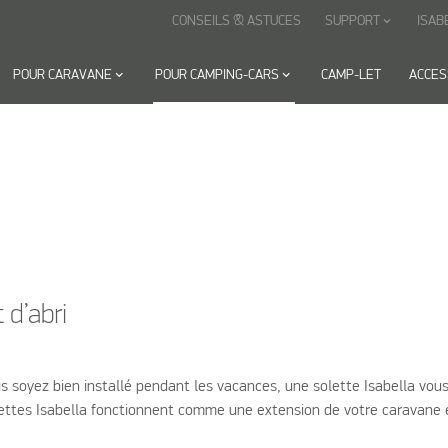
CONSEILS & ASTUCES
SUPPORT
ISAB
keyboard_arrow_down
POUR CARAVANE
keyboard_arrow_down
POUR CAMPING-CARS
keyboard_arrow_down
CAMP-LET
ACCES
 d’abri
 soyez bien installé pendant les vacances, une solette Isabella vous 
olettes Isabella fonctionnent comme une extension de votre caravane e