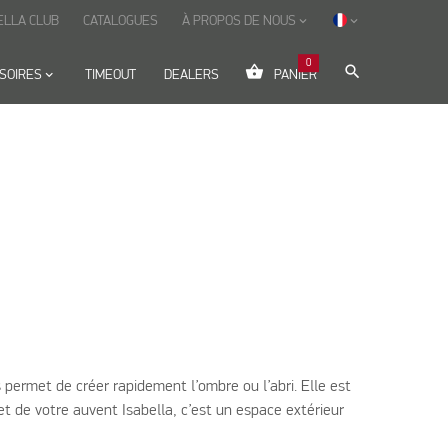
ELLA CLUB
CATALOGUES
À PROPOS DE NOUS
keyboard_arrow_down
keyboard_arrow_down
0
shopping_basket
search
SOIRES
keyboard_arrow_down
TIMEOUT
DEALERS
PANIER
permet de créer rapidement l’ombre ou l’abri. Elle est
t de votre auvent Isabella, c’est un espace extérieur