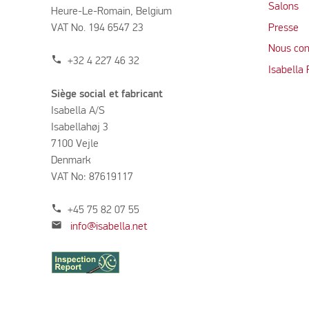
Salons
Heure-Le-Romain, Belgium
VAT No. 194 6547 23
Presse
Nous con
phone
+32 4 227 46 32
Isabella
Siège social et fabricant
Isabella A/S
Isabellahøj 3
7100 Vejle
Denmark
VAT No: 87619117
phone
+45 75 82 07 55
mail
info@isabella.net