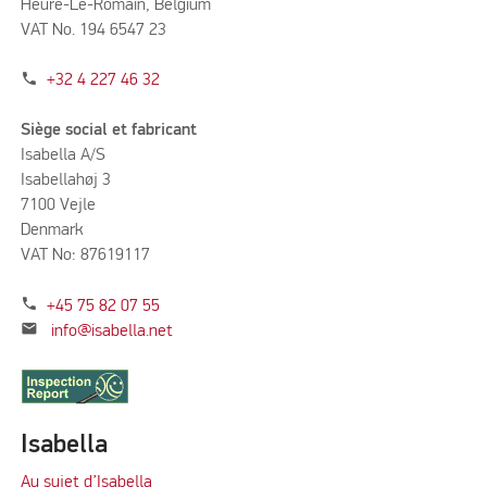
Heure-Le-Romain, Belgium
VAT No. 194 6547 23
phone
+32 4 227 46 32
Siège social et fabricant
Isabella A/S
Isabellahøj 3
7100 Vejle
Denmark
VAT No: 87619117
phone
+45 75 82 07 55
mail
info@isabella.net
Isabella
Au sujet d’Isabella